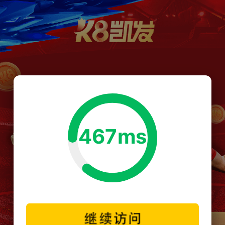
467ms