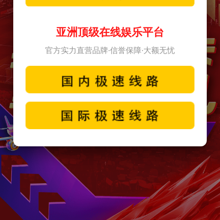
亚洲顶级在线娱乐平台
官方实力直营品牌·信誉保障·大额无忧